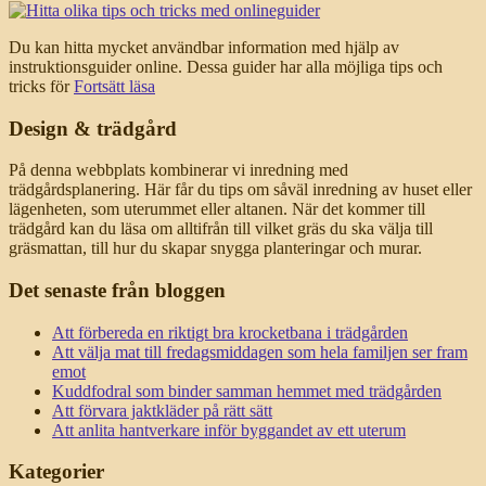
Du kan hitta mycket användbar information med hjälp av
instruktionsguider online. Dessa guider har alla möjliga tips och
tricks för
Fortsätt läsa
Design & trädgård
På denna webbplats kombinerar vi inredning med
trädgårdsplanering. Här får du tips om såväl inredning av huset eller
lägenheten, som uterummet eller altanen. När det kommer till
trädgård kan du läsa om alltifrån till vilket gräs du ska välja till
gräsmattan, till hur du skapar snygga planteringar och murar.
Det senaste från bloggen
Att förbereda en riktigt bra krocketbana i trädgården
Att välja mat till fredagsmiddagen som hela familjen ser fram
emot
Kuddfodral som binder samman hemmet med trädgården
Att förvara jaktkläder på rätt sätt
Att anlita hantverkare inför byggandet av ett uterum
Kategorier