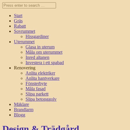
Start
Gräs
Rabatt
Sovrummet
Hissgardiner
Uterummet
Glasa in uterum
Måla om uterummet
Inred altanen
Investera i ett spabad
Renovering
Anlita elektriker
Anlita hantverkare
Fönsterbyte
Måla fasad
Slipa parkett
Slipa betonggolv
Mäklare
Brandlarm
Blogg
Design & Trädgård