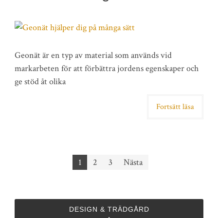
Geonät är en typ av material som används vid
markarbeten för att förbättra jordens egenskaper och
ge stöd åt olika
Fortsätt läsa
Sidnumrering
1
2
3
Nästa
för
inlägg
DESIGN & TRÄDGÅRD