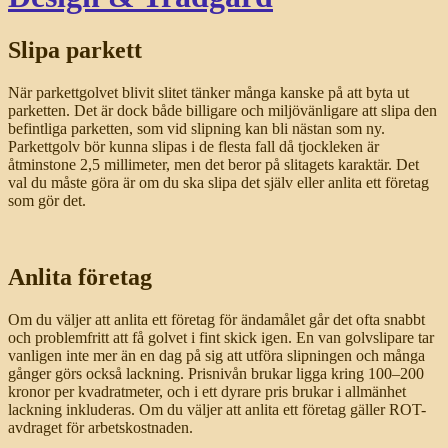
Slipa parkett
När parkettgolvet blivit slitet tänker många kanske på att byta ut
parketten. Det är dock både billigare och miljövänligare att slipa den
befintliga parketten, som vid slipning kan bli nästan som ny.
Parkettgolv bör kunna slipas i de flesta fall då tjockleken är
åtminstone 2,5 millimeter, men det beror på slitagets karaktär. Det
val du måste göra är om du ska slipa det själv eller anlita ett företag
som gör det.
Anlita företag
Om du väljer att anlita ett företag för ändamålet går det ofta snabbt
och problemfritt att få golvet i fint skick igen. En van golvslipare tar
vanligen inte mer än en dag på sig att utföra slipningen och många
gånger görs också lackning. Prisnivån brukar ligga kring 100–200
kronor per kvadratmeter, och i ett dyrare pris brukar i allmänhet
lackning inkluderas. Om du väljer att anlita ett företag gäller ROT-
avdraget för arbetskostnaden.