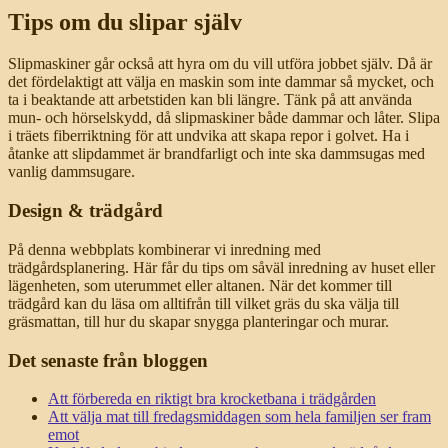
Tips om du slipar själv
Slipmaskiner går också att hyra om du vill utföra jobbet själv. Då är
det fördelaktigt att välja en maskin som inte dammar så mycket, och
ta i beaktande att arbetstiden kan bli längre. Tänk på att använda
mun- och hörselskydd, då slipmaskiner både dammar och låter. Slipa
i träets fiberriktning för att undvika att skapa repor i golvet. Ha i
åtanke att slipdammet är brandfarligt och inte ska dammsugas med
vanlig dammsugare.
Design & trädgård
På denna webbplats kombinerar vi inredning med
trädgårdsplanering. Här får du tips om såväl inredning av huset eller
lägenheten, som uterummet eller altanen. När det kommer till
trädgård kan du läsa om alltifrån till vilket gräs du ska välja till
gräsmattan, till hur du skapar snygga planteringar och murar.
Det senaste från bloggen
Att förbereda en riktigt bra krocketbana i trädgården
Att välja mat till fredagsmiddagen som hela familjen ser fram
emot