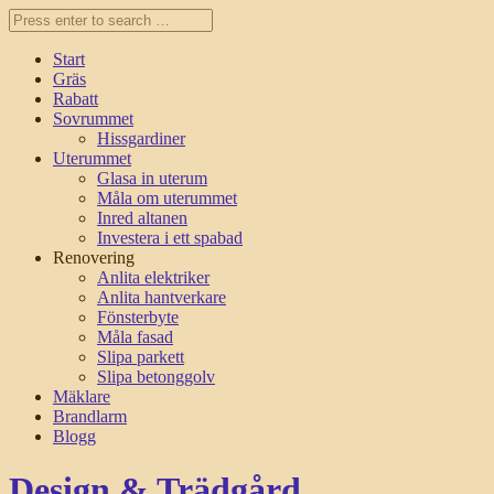
Start
Gräs
Rabatt
Sovrummet
Hissgardiner
Uterummet
Glasa in uterum
Måla om uterummet
Inred altanen
Investera i ett spabad
Renovering
Anlita elektriker
Anlita hantverkare
Fönsterbyte
Måla fasad
Slipa parkett
Slipa betonggolv
Mäklare
Brandlarm
Blogg
Design & Trädgård